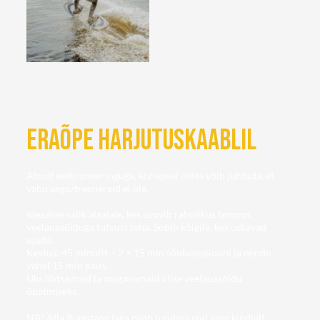
ERAÕPE HARJUTUSKAABLIL
Ainult eelbroneeringuga, kohapeal ostes võib juhtuda, et
vabu aegu/treenereid ei ole.
Ideaalne valik algajale, kes soovib rahulikus tempos
veelauasõiduga tutvust teha. Sobib kõigile, kes oskavad
ujuda.
Kestus: 45 minutit – 2 × 15 min sõidusessiooni ja nende
vahel 15 min paus.
Üks lihtsamaid ja mugavamaid viise veelauasõidu
õppimiseks.
NB! Alla 8-aastane laps peab tundma end vees kindlalt.