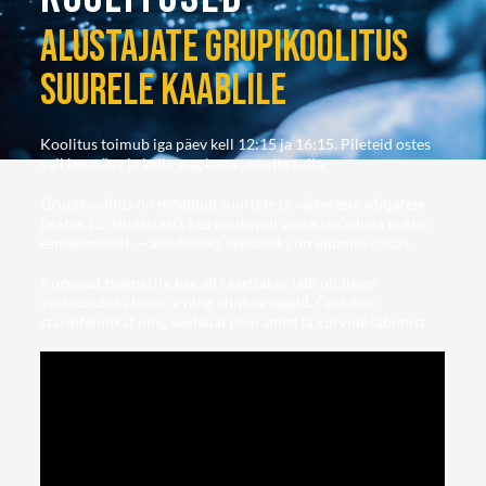
ALUSTAJATE GRUPIKOOLITUS
SUURELE KAABLILE
Koolitus toimub iga päev kell 12:15 ja 16:15. Pileteid ostes
vali kuupäev ja kella-aeg kuna soovite tulla.
Grupikoolitus on mõeldud suurtele ja väikestele sõitjatele
(alates 12. eluaastast), kes puutuvad veelauasõiduga kokku
esmakordselt — ainukeseks eelduseks on ujumise oskus.
Kogenud treenerite käe all räägitakse läbi olulisem
veelauasõidu teooria ning ohutusreeglid. Õpitakse
starditehnikat ning veelaual pööramist ja kurvide läbimist.