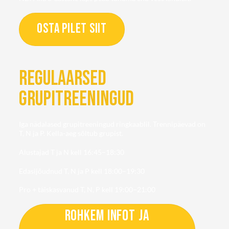
OSTA PILET SIIT
REGULAARSED
GRUPITREENINGUD
Iga nädalased grupitreeningud ringkaablil. Trennipäevad on
T, N ja P. Kella-aeg sõltub grupist.
Alustajad T ja N kell 16:45–18:30
Edasijõudnud T, N ja P kell 18:00–19:30
Pro + täiskasvanud T, N, P kell 19:00–21:00
ROHKEM INFOT JA