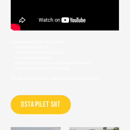
Osavõtumaks 40.50€ sisaldab:
– ringkaabli piletit 2h,
– varustust (laud, vest, kiiver),
– treeneri juhendamist,
– piletikiipi (kiibi tagastamisel saad 5€ tagasi),
– sauna ja pesuruumide kasutust.
PS! Vastavalt soovile võib lisaks rentida kalipso 4€.
OSTA PILET SIIT